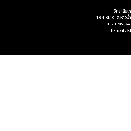
วิทยาลัยเ
134 หมู่ 3 ต.หางน
โทร. 056-94
E-mail : 