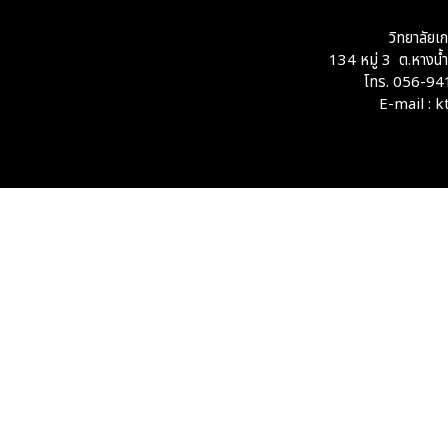
วิทยาลัยเ
134 หมู่ 3 ต.หางน
โทร. 056-94
E-mail : 