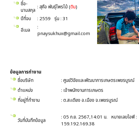
ชื่อ-
: สุคือ พันธุ์ไพรไม้ (
ดิน
)
นามสกุล
ปีที่จบ
: 2559 รุ่น : 31
:
อีเมล
pnaysukhux@gmail.com
ข้อมูลการทำงาน
ชื่อบริษัท
: ศูนย์วิจัยและพัฒนาการเกษตรเพชรบูรณ์
ตำแหน่ง
: เจ้าพนักงานการเกษตร
ที่อยู่ที่ทำงาน
: ต.สะเดียง อ.เมือง จ.เพชรบูรณ์
: 05 ก.ย. 2567,14:01 น. หมายเลขไอพี :
วันที่บันทึกข้อมูล
159.192.169.38